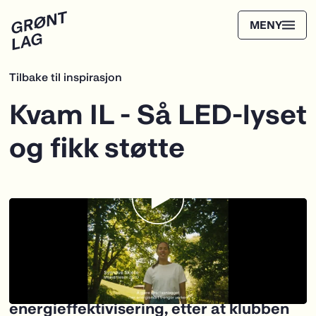
Tilbake til inspirasjon
Ole-Petter Brendstuen i Kvam Idrettslag
opplyser Synnøve Skjelle fra ZERO om
stor dugnadsånd rundt
energieffektivisering, etter at klubben