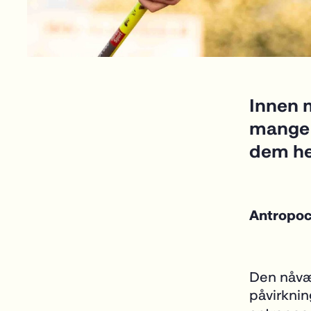
Innen m
mange o
dem he
Antropo
Den nåvær
påvirknin