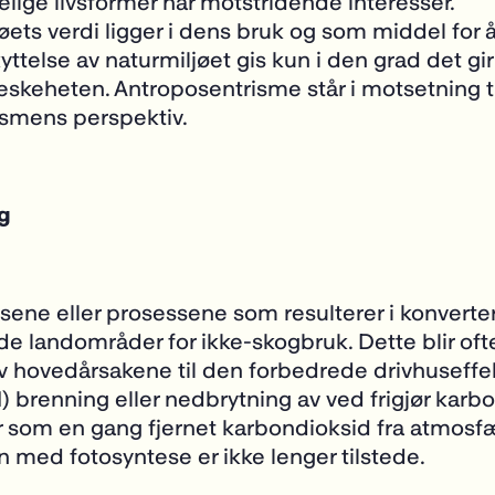
ige livsformer har motstridende interesser.
øets verdi ligger i dens bruk og som middel for å
yttelse av naturmiljøet gis kun i den grad det gir
skeheten. Antroposentrisme står i motsetning ti
ismens perspektiv.
g
sene eller prosessene som resulterer i konverte
e landområder for ikke-skogbruk. Dette blir oft
 hovedårsakene til den forbedrede drivhuseffe
1) brenning eller nedbrytning av ved frigjør karb
r som en gang fjernet karbondioksid fra atmosfæ
 med fotosyntese er ikke lenger tilstede.