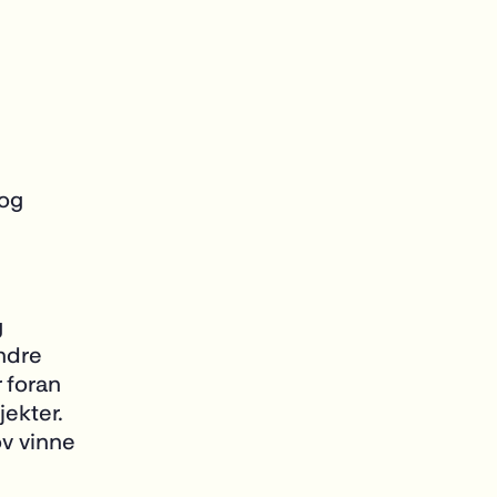
 og
g
andre
r foran
ekter.
v vinne