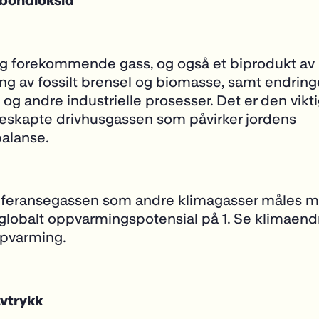
bondioksid
ig forekommende gass, og også et biprodukt av
ng av fossilt brensel og biomasse, samt endringe
 og andre industrielle prosesser. Det er den vikt
kapte drivhusgassen ​​som påvirker jordens
balanse.
eferansegassen som andre klimagasser måles mo
 globalt oppvarmingspotensial på 1. Se
klimaend
ppvarming
.
avtrykk