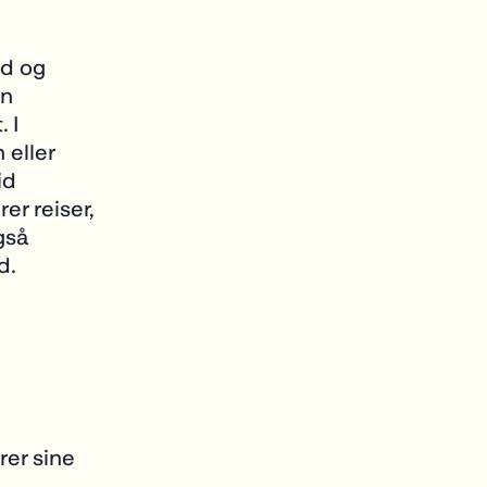
id og
en
 I
 eller
id
er reiser,
gså
d.
rer sine