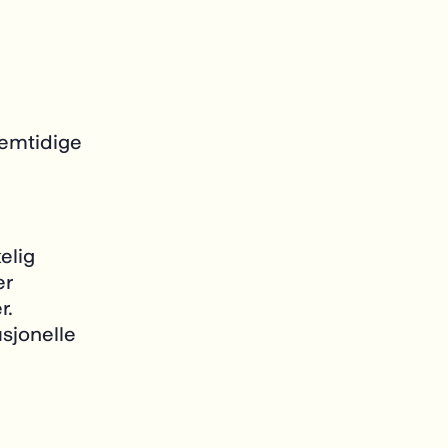
remtidige
elig
er
r.
usjonelle