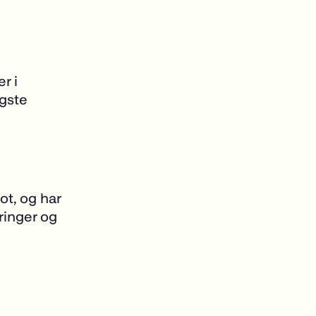
r i
igste
t, og har
ringer
og