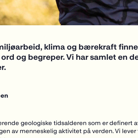
iljøarbeid, klima og bærekraft finne
rd og begreper. Vi har samlet en de
r.
cen
ende geologiske tidsalderen som er definert a
gen av menneskelig aktivitet på verden. Vi lever f