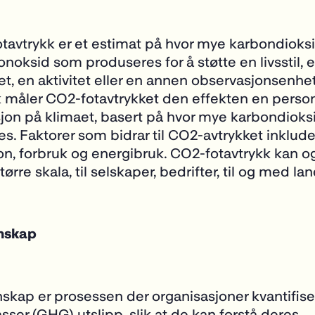
otavtrykk er et estimat på hvor mye karbondioks
oksid som produseres for å støtte en livsstil, 
t, en aktivitet eller en annen observasjonsenhet.
 måler CO
2
-fotavtrykket den effekten en person
jon på klimaet, basert på hvor mye karbondioks
s. Faktorer som bidrar til CO
2
-avtrykket inkluder
n, forbruk og energibruk. CO
2
-fotavtrykk kan o
tørre skala, til selskaper, bedrifter, til og med lan
nskap
kap er prosessen der organisasjoner kvantifise
asser (GHG)
utslipp, slik at de kan forstå deres