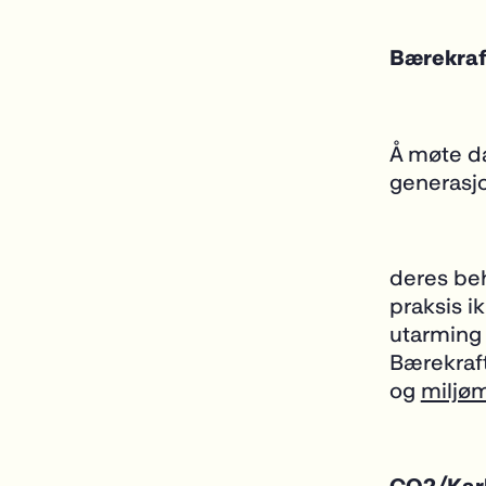
Bærekraft
Å møte d
generasjo
deres beh
praksis i
utarming 
Bærekraft
og
miljø