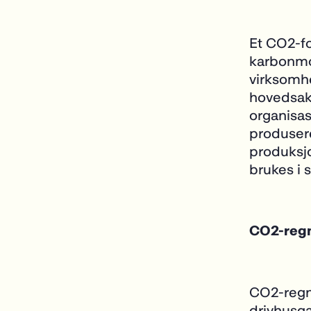
Et CO
2
-f
karbonmon
virksomhe
hovedsak
organisas
produsere
produksjo
brukes i s
CO2-reg
CO2-regns
drivhusg