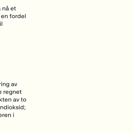
 nå et
 en fordel
l
ring av
e regnet
kten av to
ondioksid;
ren i