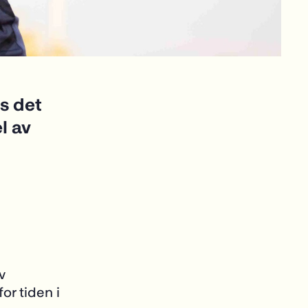
s det
l av
v
or tiden i