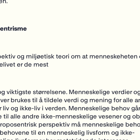
en.
entrisme
pektiv og miljøetisk teori om at menneskeheten
livet er de mest
og viktigste størrelsene. Menneskelige verdier o
ver brukes til å tildele verdi og mening for alle 
r liv og ikke-liv i verden. Menneskelige behov gå
til alle andre ikke-menneskelige vesener og obj
troposentrisk perspektiv må menneskelige beho
 behovene til en menneskelig livsform og ikke-