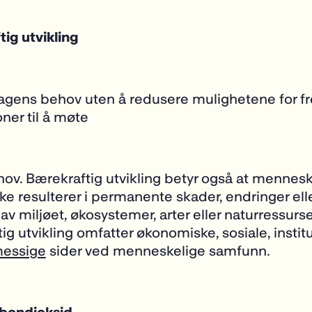
ig utvikling
agens behov uten å redusere mulighetene for f
ner til å møte
ov. Bærekraftig utvikling betyr også at mennesk
kke resulterer i permanente skader, endringer ell
av miljøet, økosystemer, arter eller naturressurse
ig utvikling omfatter økonomiske, sosiale, instit
messige
sider ved menneskelige samfunn.