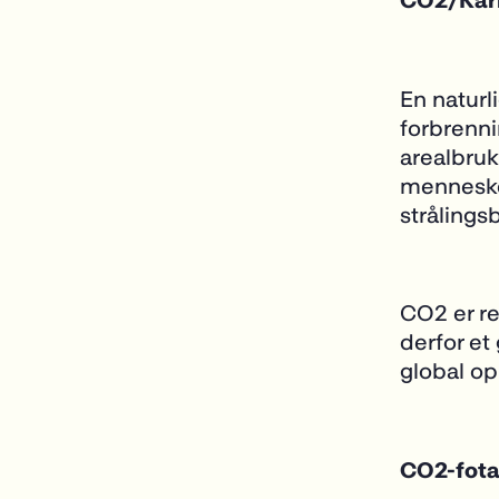
CO
2
/Kar
En naturl
forbrenni
arealbruk
menneskes
strålings
CO
2
er r
derfor
et
global o
CO
2
-fot