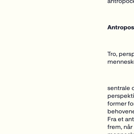
antropoc
Antropos
Tro, pers
menneske
sentrale 
perspekti
former fo
behovene 
Fra et an
frem, når