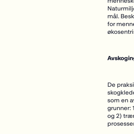
menneskel
Naturmilj
mål. Besk
for menne
økosentr
Avskogin
De praksi
skogkledd
som en av
grunner: 
og 2) træ
prosessen