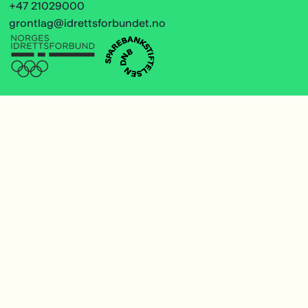
+47 21029000
grontlag@idrettsforbundet.no