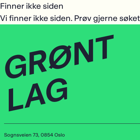
Finner ikke siden
Vi finner ikke siden. Prøv gjerne søket
Sognsveien 73, 0854 Oslo