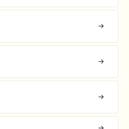
→
→
→
→