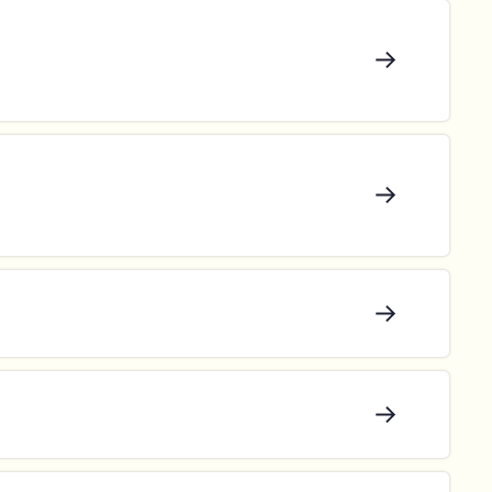
→
→
→
→