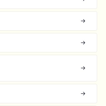
→
→
→
→