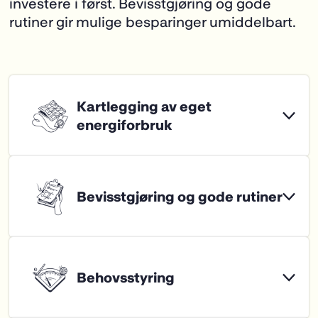
investere i først. Bevisstgjøring og gode
rutiner gir mulige besparinger umiddelbart.
Idrettsanlegg er forskjellige, og det
finnes ikke én løsning som passer for
alle. Derfor er det lurt å starte med en
kartlegging av idrettsanleggets
energibruk, for å velge de mest
Et lett gjennomførbart tiltak som kan
tilgjengelige og effektive tiltakene.
ha svært stor effekt på kort tid, er å
Hvis lite er gjort på
gjøre brukerne av idrettsanlegget
energieffektivisering av anlegget
bevisst på energiforbruk. Enkle tiltak
tidligere, kan mye gjøres ved å finne
og rutiner for å spare energi kan for
ut hva de største energislukene er. Da