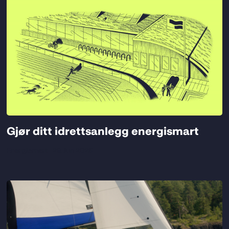
Et eksempel er legging av is i ishaller.
Islegging krever mye energi, og
skaper et stort overskudd av varme.
Denne varmeenergien kan brukes til
oppvarming, slik som det blir gjort på
Jordal Amfi
. Der blir
overskuddsvarmen fra legging av is
brukt til å varme opp andre deler av
anlegget, som garderober.