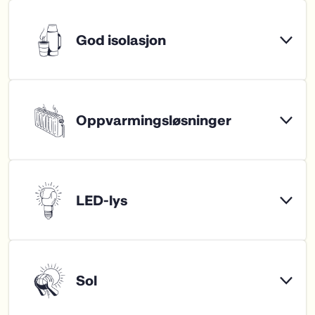
eksempel være å:
kan energien brukes smartere, og det
blir mulig å spare der man kan (se:
Skru av lys når man forlater et rom,
Bevisstgjøring og gode rutiner, og:
eller etter trening i en hall/på en bane
Behovsstyring).
Lukke dører og vinduer for å holde på
Kartlegging av eget energiforbruk vil
varme/kulde
gi føringer for hvilke tiltak som bør
Kortvarige dusjer (eller installere
prioriteres for å få mest mulig ut av
sparedusjer
)
ressursene som brukes.
Skru av varme og/eller kjøling som
Det er mulig å prøve seg frem med
står på unødvendig
energikartlegging på egenhånd uten
Skru av PC-skjermer som ikke brukes
å leie inn en ekstern rådgiver. Grønn
Skru av lys på reklameskilt når
byggallianse og deres kampanje
anlegget ikke er i bruk
“
Fang energityven
” har gode
veiledere for hvordan du selv kan gå
frem for å fange opp energisluk i et
anlegg. Et tips er å starte med deres
“
Tipshefte for driftere
”.