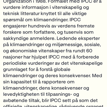
Organization i 1988. Formålet med IPCC er å
vurdere informasjon i vitenskapelig og
teknisk litteratur knyttet til alle viktige
spørsmål om klimaendringer. IPCC
engasjerer hundrevis av verdens fremste
forskere som forfattere, og tusenvis som
sakkyndige anmeldere. Ledende eksperter
på klimaendringer og miljømessige, sosiale,
og økonomiske vitenskaper fra rundt 60
nasjoner har hjulpet IPCC med å forberede
periodiske vurderinger av det vitenskapelige
grunnlaget for å forstå globale
klimaendringer og deres konsekvenser. Med
sin kapasitet til å rapportere om
klimaendringer, dens konsekvenser og
levedyktigheten til tilpasnings- og
avbøtende tiltak, blir IPCC sett på som det
offisielle, vitenskapelige, rådgivende organet