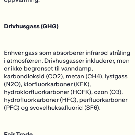
​​Drivhusgass (GHG)
Enhver gass som absorberer infrarød stråling
i atmosfæren. Drivhusgasser inkluderer, men
er ikke begrenset til vanndamp,
karbondioksid (CO
2
), metan (CH
4
), lystgass
(N2O),
klorfluorkarboner (KFK),
hydroklorfluorkarboner (HCFK), ozon (O
3
),
hydrofluorkarboner (HFC), perfluorkarboner
(PFC) og svovelheksafluorid (SF
6
).
Fair Trade