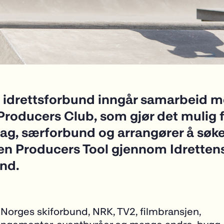
 idrettsforbund inngår samarbeid 
Producers Club, som gjør det mulig 
lag, særforbund og arrangører å søke
en Producers Tool gjennom Idretten
ond.
Norges skiforbund, NRK, TV2, filmbransjen,