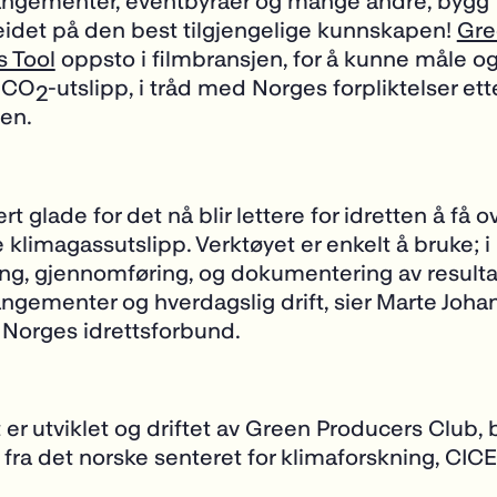
rangementer, eventbyråer og mange andre, bygg
idet på den best tilgjengelige kunnskapen!
Gre
s Tool
oppsto i filmbransjen, for å kunne måle o
 CO
-utslipp, i tråd med Norges forpliktelser ett
2
len.
ært glade for det nå blir lettere for idretten å få o
 klimagassutslipp. Verktøyet er enkelt å bruke; i
ng, gjennomføring, og dokumentering av resultat
ngementer og hverdagslig drift, sier Marte Joha
i Norges idrettsforbund.
 er utviklet og driftet av Green Producers Club, 
 fra det norske senteret for klimaforskning, CIC