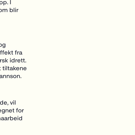
p. I
om blir
 og
fekt fra
sk idrett.
 tiltakene
hannson.
e, vil
egnet for
maarbeid