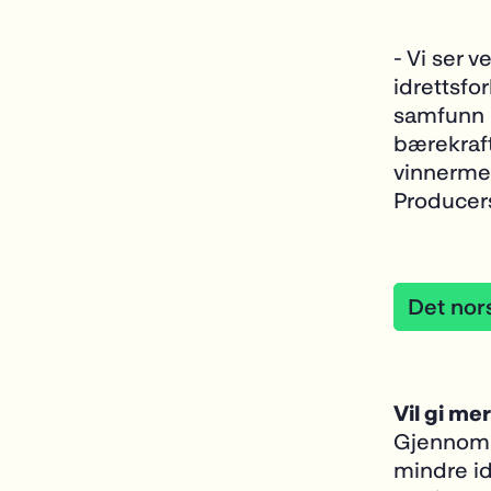
- Vi ser 
idrettsfo
samfunn ha
bærekraf
vinnermen
Producer
Vil gi mer
Gjenno
mindre idr