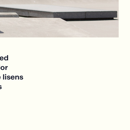
med
for
 lisens
s