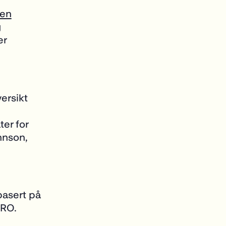
en
g
er
versikt
er for
nnson,
basert på
ERO.