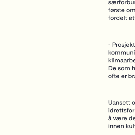
særforbun
første om
fordelt et
- Prosjek
kommunika
klimaarbei
De som ha
ofte er b
Uansett om
idrettsfo
å være de
innen kult