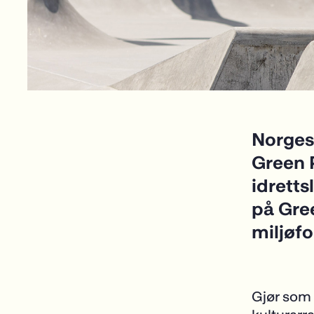
Norges
Green 
idretts
på Gre
miljøf
Gjør som 