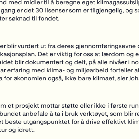
d med midler til å beregne eget klimagassutslip
gang er det 30 lisenser som er tilgjengelig, og s
ter søknad til fondet.
ter blir vurdert ut fra deres gjennomføringsevne
sjonsplan. Det er viktig for oss at lærdom og ef
det blir dokumentert og delt, på alle nivåer i nor
r erfaring med klima- og miljøarbeid forteller at
ra for økonomien også, ikke bare klimaet, sier Jo
 et prosjekt mottar støtte eller ikke i første rund
rbundet anbefale å ta i bruk verktøyet, som blir r
t beste utgangspunktet for å drive effektivt kli
ur og idrett.