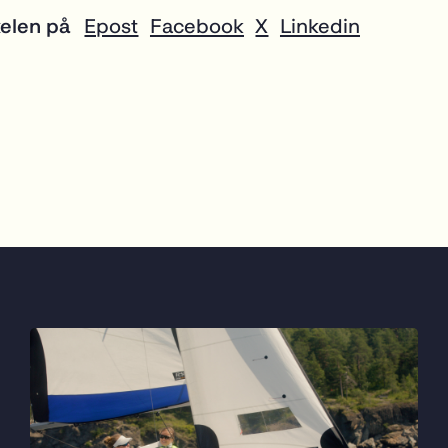
kelen på
Epost
Facebook
X
Linkedin