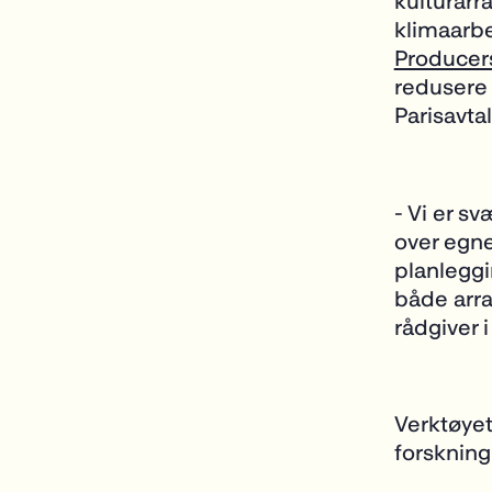
kulturar
klimaarbe
Producer
redusere
Parisavta
- Vi er sv
over egne
planleggi
både arra
rådgiver 
Verktøyet
forskning