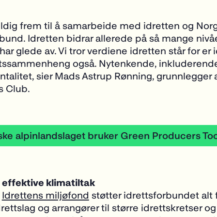
veldig frem til å samarbeide med idretten og Nor
rbund. Idretten bidrar allerede på så mange nivå
r glede av. Vi tror verdiene idretten står for er i
tssammenheng også. Nytenkende, inkluderend
talitet, sier Mads Astrup Rønning, grunnlegger
s Club.
 effektive klimatiltak
m
Idrettens miljøfond
støtter idrettsforbundet alt 
ettslag og arrangører til større idrettskretser og