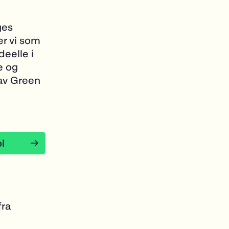
ges
er vi som
deelle i
e og
 av Green
fra