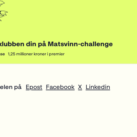
kelen på
Epost
Facebook
X
Linkedin