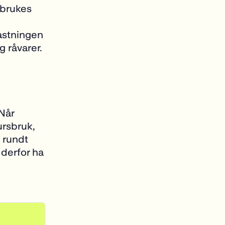
 brukes
astningen
g råvarer.
 Når
ursbruk,
t rundt
 derfor ha