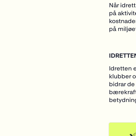
Når idret
på aktivi
kostnader
på miljøe
IDRETTE
Idretten 
klubber o
bidrar de
bærekraft
betydning