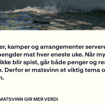
er, kamper og arrangementer server
mengder mat hver eneste uke. Når my
kke blir spist, går både penger og re
lle. Derfor er matsvinn et viktig tema 
n.
MATSVINN GIR MER VERDI