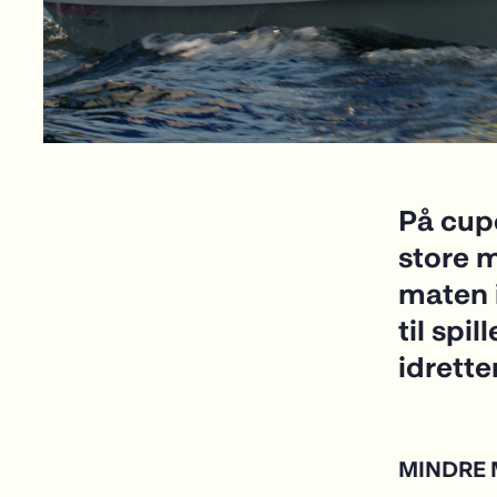
På cup
store 
maten i
til spi
idrette
MINDRE 