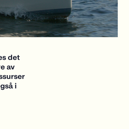
es det
e av
ssurser
også i