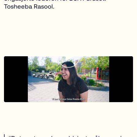
Tosheeba Rasool.
Gjennom BUA-avdelingen inne i Furuset
Forum låner de ut gratis utstyr til både
medlemmer, skoleklasser, barnehage og
øvrig befolkning i bydelen.