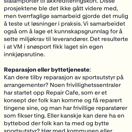
slalåmporter til akkrediteringskort. Disse
prosjektene ble det ikke gått videre med,
men tverrfaglige samarbeid gjorde det mulig
å teste ut løsninger i praksis. Vi samarbeidet
også om å lage et kunnskapsgrunnlag for å
sette miljøkrav til leverandører. Det resulterte
i at VM i snøsport fikk laget sin egen
innkjøpsrutine
.
Reparasjon eller byttetjeneste
:
Kan dere tilby reparasjon av sportsutstyr på
arrangementer? Noen frivillighetssentraler
har startet opp Repair Cafe, som er et
konsept der folk kan komme og få reparert
tingene sine, og man har frivillige reparatører
som fikser ting. Eller kanskje kan dere ha en
byttebod der folk kan ta med og bytte
sportsutstyr? Hør med kommunen eller